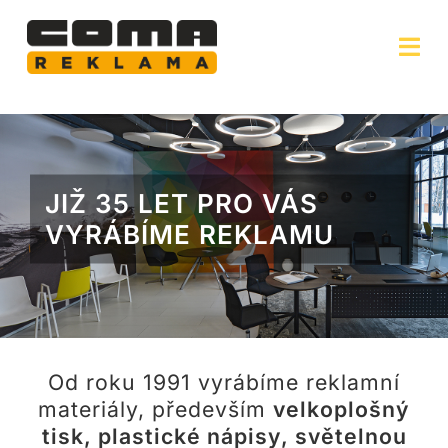
Skip
to
Tog
content
Navi
Velkoplošný tisk
Frézování a gravírování
JIŽ 35 LET PRO VÁS
VYRÁBÍME REKLAMU
Polepy aut
Světelná reklama
Ostatní
Od roku 1991 vyrábíme reklamní
materiály, především
velkoplošný
Naše technologie
tisk, plastické nápisy, světelnou