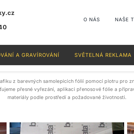
ky.cz
O NÁS
NAŠE 
40
VÁNÍ A GRAVÍROVÁNÍ
SVĚTELNÁ REKLAMA
fiku z barevných samolepicích fólií pomocí plotru pro zn
jišťujeme přesné vyřezání, aplikaci přenosové fólie a příp
materiály podle prostředí a požadované životnosti.