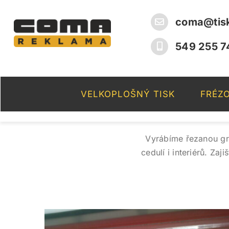
Skip
to
coma@tis
content
549 255 7
VELKOPLOŠNÝ TISK
FRÉZO
Vyrábíme řezanou gra
cedulí i interiérů. Za